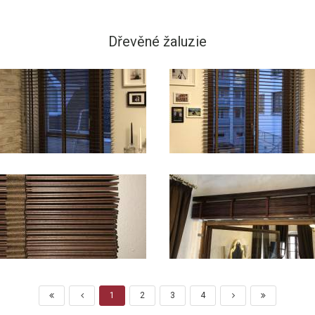
Dřevěné žaluzie
1
2
3
4