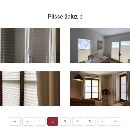
Plissé žaluzie
1
2
3
4
5