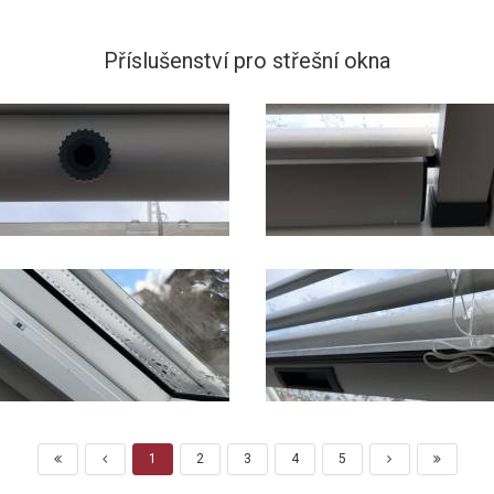
Příslušenství pro střešní okna
1
2
3
4
5