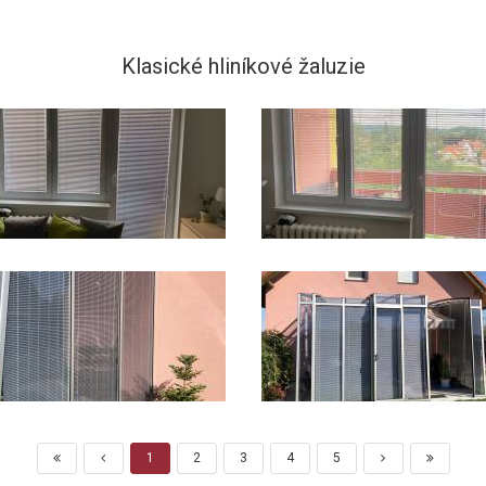
Klasické hliníkové žaluzie
1
2
3
4
5