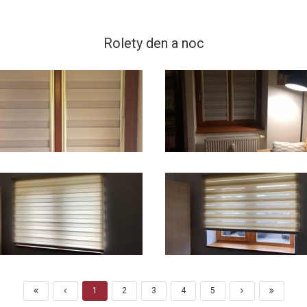
Rolety den a noc
1
2
3
4
5