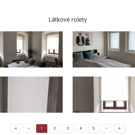
Látkové rolety
1
2
3
4
5