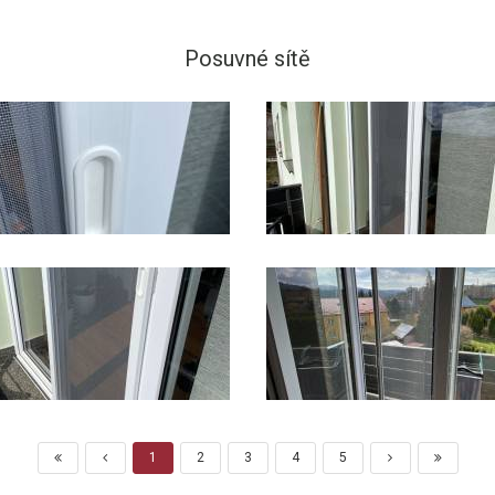
Posuvné sítě
1
2
3
4
5