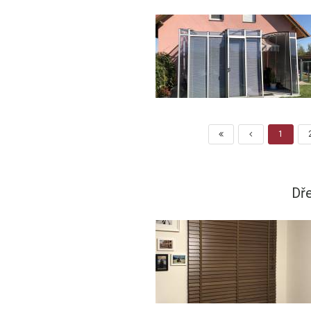
1
Dře