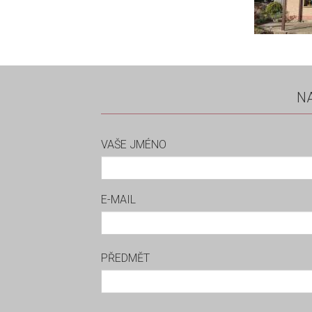
N
VAŠE JMÉNO
E-MAIL
PŘEDMĚT