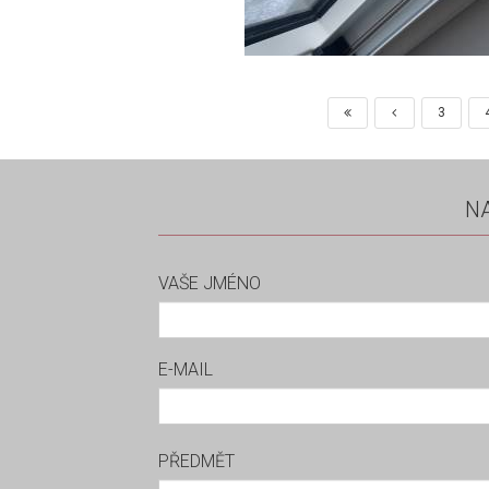
3
N
VAŠE JMÉNO
E-MAIL
PŘEDMĚT